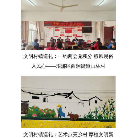
文明村镇巡礼：一约两会兑积分 移风易俗
入民心——琅琊区西涧街道山林村
文明村镇巡礼：艺术点亮乡村 厚植文明新