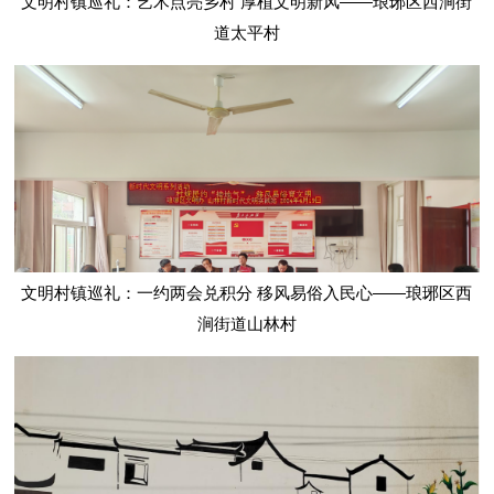
文明村镇巡礼：艺术点亮乡村 厚植文明新风——琅琊区西涧街
道太平村
文明村镇巡礼：一约两会兑积分 移风易俗入民心——琅琊区西
涧街道山林村